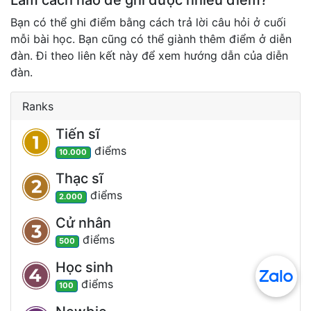
Làm cách nào để ghi được nhiều điểm?
Bạn có thể ghi điểm bằng cách trả lời câu hỏi ở cuối
mỗi bài học. Bạn cũng có thể giành thêm điểm ở diễn
đàn. Đi theo liên kết này để xem hướng dẫn của diễn
đàn.
Ranks
Tiến sĩ
điểm
s
10.000
Thạc sĩ
điểm
s
2.000
Cử nhân
điểm
s
500
Học sinh
điểm
s
100