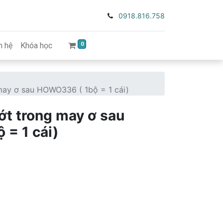
0918.816.758
0
n hệ
Khóa học
may ơ sau HOWO336 ( 1bộ = 1 cái)
t trong may ơ sau
= 1 cái)