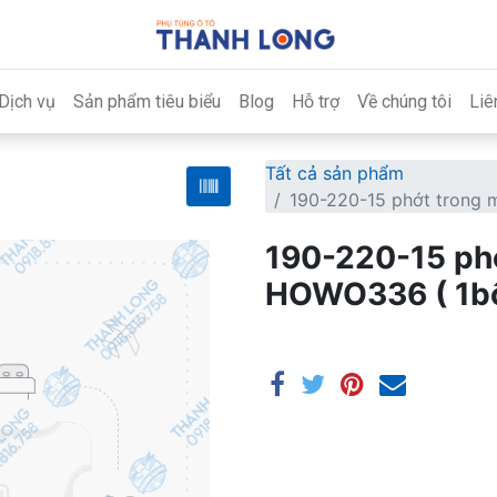
Dịch vụ
Sản phẩm tiêu biểu
Blog
Hỗ trợ
Về chúng tôi
Liê
Tất cả sản phẩm
190-220-15 phớt trong 
190-220-15 phớ
HOWO336 ( 1bộ 