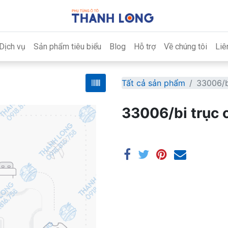
Dịch vụ
Sản phẩm tiêu biểu
Blog
Hỗ trợ
Về chúng tôi
Liê
Tất cả sản phẩm
33006/b
33006/bi trục