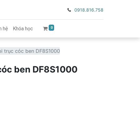
0918.816.758
0
n hệ
Khóa học
i trục cóc ben DF8S1000
 cóc ben DF8S1000