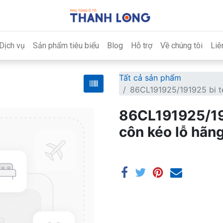
Dịch vụ
Sản phẩm tiêu biểu
Blog
Hỗ trợ
Về chúng tôi
Liê
Tất cả sản phẩm
86CL191925/191925 bi t
86CL191925/19
côn kéo lỗ hã