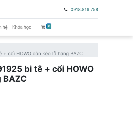
0918.816.758
0
n hệ
Khóa học
ê + cối HOWO côn kéo lỗ hãng BAZC
1925 bi tê + cối HOWO
ng BAZC