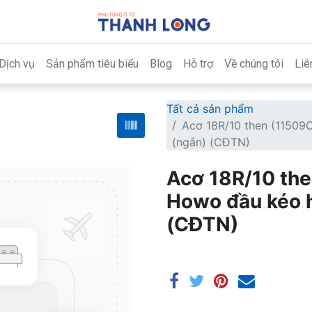
Dịch vụ
Sản phẩm tiêu biểu
Blog
Hỗ trợ
Về chúng tôi
Liê
Tất cả sản phẩm
Acơ 18R/10 then (11509
(ngắn) (CĐTN)
Acơ 18R/10 th
Howo đầu kéo h
(CĐTN)