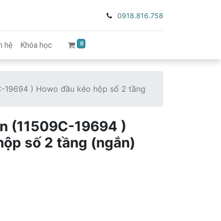
0918.816.758
0
n hệ
Khóa học
C-19694 ) Howo đầu kéo hộp số 2 tầng
en (11509C-19694 )
ộp số 2 tầng (ngắn)