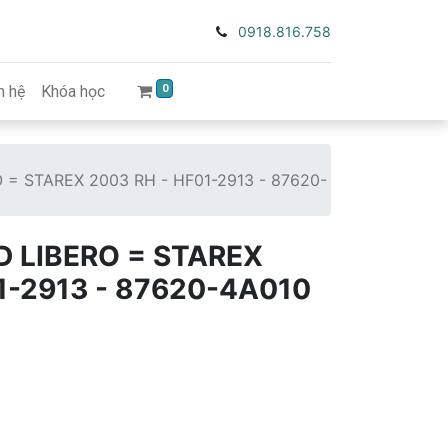
0918.816.758
0
n hệ
Khóa học
= STAREX 2003 RH - HF01-2913 - 87620-
D LIBERO = STAREX
1-2913 - 87620-4A010