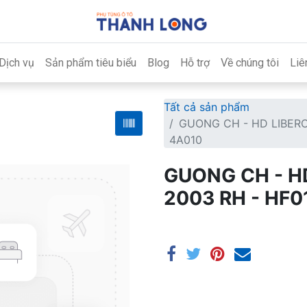
Dịch vụ
Sản phẩm tiêu biểu
Blog
Hỗ trợ
Về chúng tôi
Liê
Tất cả sản phẩm
GUONG CH - HD LIBERO 
4A010
GUONG CH - H
2003 RH - HF0