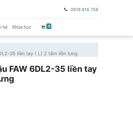
0918.816.758
0
n hệ
Khóa học
2-35 liền tay ( L) 2 tấm liền lưng
u FAW 6DL2-35 liền tay
lưng