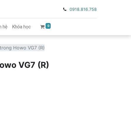
0918.816.758
0
n hệ
Khóa học
trong Howo VG7 (R)
Howo VG7 (R)